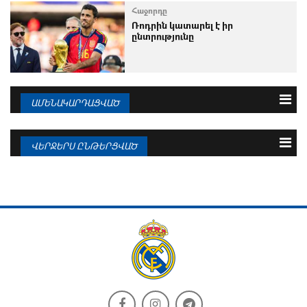
Հաջորդը
Ռոդրին կատարել է իր
ընտրությունը
ԱՄԵՆԱԿԱՐԴԱՑՎԱԾ
3 օրվա
Շաբաթվա
Ամսվա
ՎԵՐՋԵՐՍ ԸՆԹԵՐՑՎԱԾ
07.08.2026
Պաշտոնական հայտարարություն.
07.08.2026
Գոնսալո Գարսիա
Մբապեն՝ ՉԼ-ի շաբաթվա լավագույն
ֆուտբոլիստ
07.08.2026
Մոուրինիոն անհամբեր է
07.08.2026
Sport.es. «Ռեալն» ու «Բարսելոնան»
ահռելի պարտք...
07.08.2026