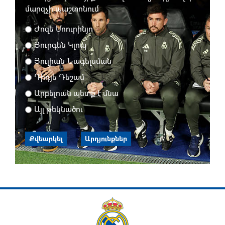
մարզչի պաշտոնում
Ժոզե Մոուրինյո
Յուրգեն Կլոպ
Յուլիան Նագելսման
Դիդյե Դեշամ
Արբելոան պետք է մնա
Այլ թեկնածու
Քվեարկել
Արդյունքներ