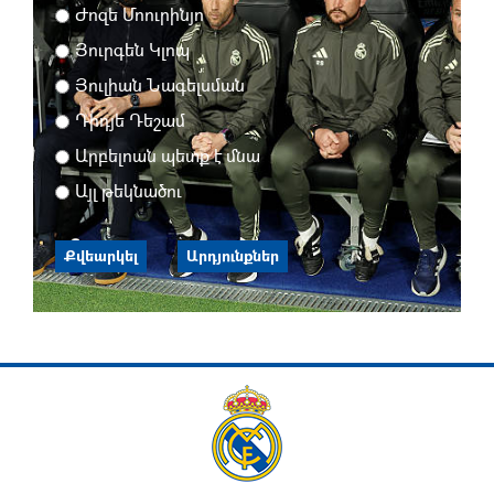
Ժոզե Մոուրինյո
Յուրգեն Կլոպ
Յուլիան Նագելսման
Դիդյե Դեշամ
Արբելոան պետք է մնա
Այլ թեկնածու
Քվեարկել
Արդյունքներ