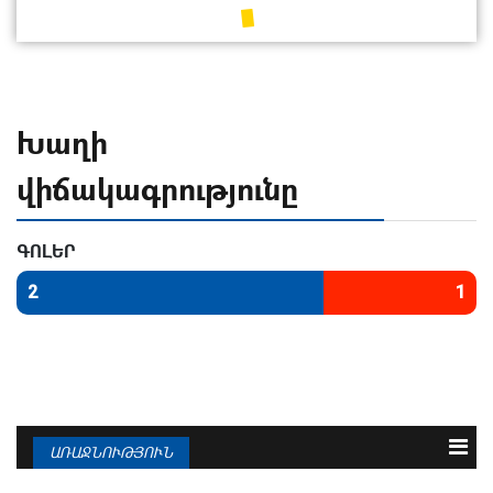
Խաղի
վիճակագրությունը
ԳՈԼԵՐ
2
1
ԱՌԱՋՆՈՒԹՅՈՒՆ
N
Թիմ
Խ
Գ
Մ