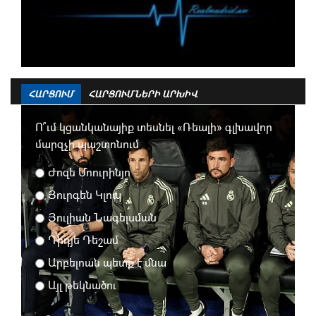
17.08 23:30
Էսպանյոլ
2 - 1
Ատլետիկո Մադրիդ
10
ԷՍՊԱՆՅՈԼ
38
43 : 55
46
18.08 23:00
Էլչե
1 - 1
Բետիս
19.08 23:00
ՌԵԱԼ ՄԱԴՐԻԴ
1 - 0
Օսասունա
ՀԱՐՑՈՒՄ
ՀԱՐՑՈՒՄՆԵՐԻ ԱՐԽԻՎ
Ո՞ւմ կցանկանայիք տեսնել «Ռեալի» գլխավոր
մարզչի պաշտոնում
Ժոզե Մոուրինյո
Յուրգեն Կլոպ
Յուլիան Նագելսման
Դիդյե Դեշամ
Արբելոան պետք է մնա
Այլ թեկնածու