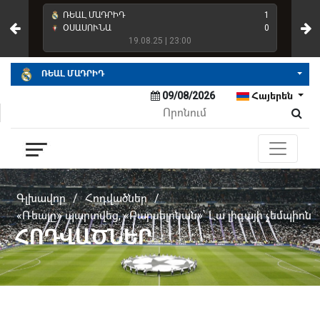
4
ՌԵԱԼ ՄԱԴՐԻԴ
1
ՌԵ
2
ՕՍԱՍՈՒՆԱ
0
ՌԵ
19.08.25 | 23:00
ՌԵԱԼ ՄԱԴՐԻԴ
09/08/2026
Հայերեն
Գլխավոր
/
Հոդվածներ
/
«Ռեալը» պարտվեց, «Բարսելոնան»՝ Լա լիգայի չեմպիոն
ՀՈԴՎԱԾՆԵՐ