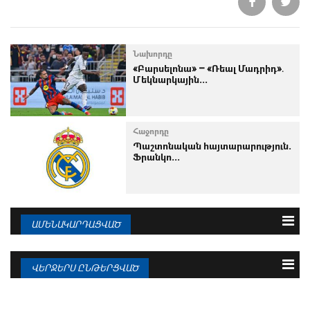
Նախորդը
«Բարսելոնա» – «Ռեալ Մադրիդ»․
Մեկնարկային...
Հաջորդը
Պաշտոնական հայտարարություն.
Ֆրանկո...
ԱՄԵՆԱԿԱՐԴԱՑՎԱԾ
3 օրվա
Շաբաթվա
Ամսվա
ՎԵՐՋԵՐՍ ԸՆԹԵՐՑՎԱԾ
09.08.2026
Ռոդրին կատարել է իր ընտրությունը
09.08.2026
Կրոսը պատմել է «Բավարիայում»