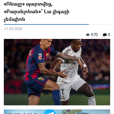
«Ռեալը» պարտվեց,
«Բարսելոնան»՝ Լա լիգայի
չեմպիոն
11.05.2026
970
0