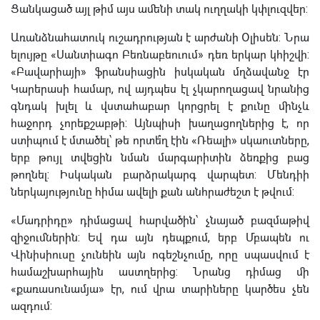
Ցանկացած այլ թիմ այս ամենի տակ ուղղակի կփլուզվեր:
Առանձնահատուկ ուշադրության է արժանի Օլիսեն: Նրա
ելույթը «Սանտիագո Բեռնաբեուում» դեռ երկար կհիշվի:
«Բավարիայի» ֆրանսիացին իսկական մղձավանջ էր
Կարերասի համար, ով այդպես էլ չկարողացավ նրանից
գնդակ խլել և վստահաբար կորցրել է քունը մինչև
հաջորդ չորեքշաբթի: Այնպիսի խաղացողներից է, որ
ստիպում է մտածել՝ թե որտե՞ղ էին «Ռեալի» սկաուտները,
երբ թույլ տվեցին նման մարգարիտին ձեռքից բաց
թողնել: Իսկական բարձրակարգ վարպետ: Մենդիի
ներկայությունը հիմա ավելի քան անհրաժեշտ է թվում:
«Մադրիդը» դիմացավ հարվածին՝ չնայած բազմաթիվ
զիջումներին: Եվ դա այն դեպքում, երբ Մբապեն ու
Վինիսիուսը չունեին այն ոգեշնչումը, որը սպասվում է
համաշխարհային աստղերից: Նրանց դիմաց մի
«քառասունամյա» էր, ում վրա տարիները կարծես չեն
ազդում: