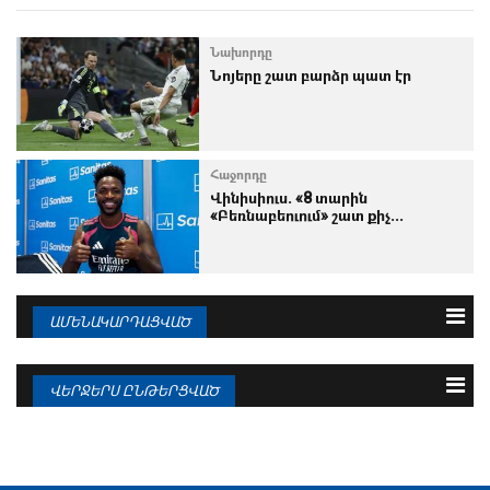
Նախորդը
Նոյերը շատ բարձր պատ էր
Հաջորդը
Վինիսիուս. «8 տարին
«Բեռնաբեուում» շատ քիչ...
ԱՄԵՆԱԿԱՐԴԱՑՎԱԾ
3 օրվա
Շաբաթվա
Ամսվա
ՎԵՐՋԵՐՍ ԸՆԹԵՐՑՎԱԾ
07.08.2026
Պաշտոնական հայտարարություն.
07.08.2026
Գոնսալո Գարսիա
Պաշտոնական հայտարարություն.
Յան Դիոմանդե