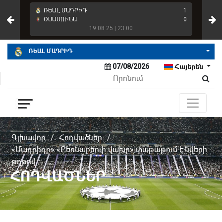
4
ՌԵԱԼ ՄԱԴՐԻԴ
1
ՌԵ
2
ՕՍԱՍՈՒՆԱ
0
ՌԵ
19.08.25 | 23:00
ՌԵԱԼ ՄԱԴՐԻԴ
07/08/2026
Հայերեն
Գլխավոր
/
Հոդվածներ
/
«Մադրիդը» «Բեռնաբեուի վախը» փաթաթում է նվերի
թղթով
ՀՈԴՎԱԾՆԵՐ