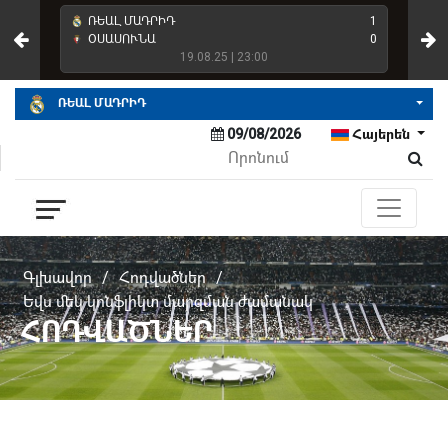
4
ՌԵԱԼ ՄԱԴՐԻԴ
1
ՌԵ
2
ՕՍԱՍՈՒՆԱ
0
ՌԵ
19.08.25 | 23:00
ՌԵԱԼ ՄԱԴՐԻԴ
09/08/2026
Հայերեն
Գլխավոր
/
Հոդվածներ
/
Եվս մեկ կոնֆլիկտ մարզման ժամանակ
ՀՈԴՎԱԾՆԵՐ