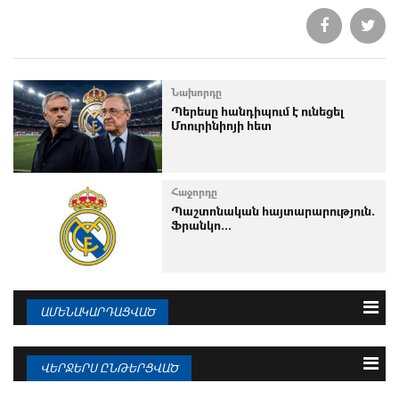
Նախորդը
Պերեսը հանդիպում է ունեցել
Մոուրինիոյի հետ
Հաջորդը
Պաշտոնական հայտարարություն.
Ֆրանկո...
ԱՄԵՆԱԿԱՐԴԱՑՎԱԾ
3 օրվա
Շաբաթվա
Ամսվա
ՎԵՐՋԵՐՍ ԸՆԹԵՐՑՎԱԾ
09.08.2026
Ռոդրին կատարել է իր ընտրությունը