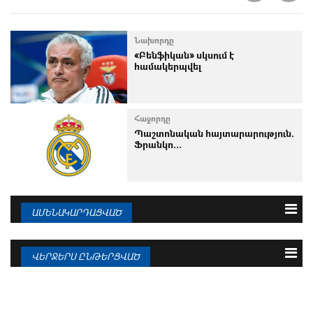
Նախորդը
«Բենֆիկան» սկսում է
համակերպվել
Հաջորդը
Պաշտոնական հայտարարություն.
Ֆրանկո...
ԱՄԵՆԱԿԱՐԴԱՑՎԱԾ
3 օրվա
Շաբաթվա
Ամսվա
ՎԵՐՋԵՐՍ ԸՆԹԵՐՑՎԱԾ
10.08.2026
Ռոդրին կատարել է իր ընտրությունը
10.08.2026
«Բորուսիան» 5 մլն եվրո բոնուս
կստանա...