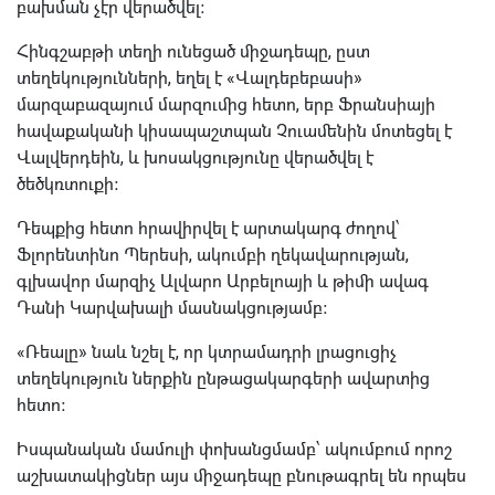
բախման չէր վերածվել։
Հինգշաբթի տեղի ունեցած միջադեպը, ըստ
տեղեկությունների, եղել է «Վալդեբեբասի»
մարզաբազայում մարզումից հետո, երբ Ֆրանսիայի
հավաքականի կիսապաշտպան Չուամենին մոտեցել է
Վալվերդեին, և խոսակցությունը վերածվել է
ծեծկռտուքի։
Դեպքից հետո հրավիրվել է արտակարգ ժողով՝
Ֆլորենտինո Պերեսի, ակումբի ղեկավարության,
գլխավոր մարզիչ Ալվարո Արբելոայի և թիմի ավագ
Դանի Կարվախալի մասնակցությամբ։
«Ռեալը» նաև նշել է, որ կտրամադրի լրացուցիչ
տեղեկություն ներքին ընթացակարգերի ավարտից
հետո։
Իսպանական մամուլի փոխանցմամբ՝ ակումբում որոշ
աշխատակիցներ այս միջադեպը բնութագրել են որպես