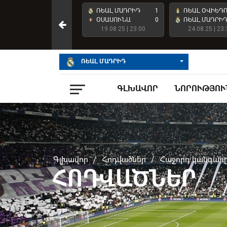
ՌԵԱԼ ՄԱԴՐԻԴ
4
ՌԵԱԼ ՄԱԴՐԻԴ
1
ՌԵԱԼ ՕՎԻԵԴ
ԱՏԼԵՏԻԿ ԲԻԼԲԱՈ
2
ՕՍԱՍՈՒՆԱ
0
ՌԵԱԼ ՄԱԴՐԻ
23.05.26 | 23:00
19.08.25 | 23:00
24.08.25 | 23:
ՌԵԱԼ ՄԱԴՐԻԴ
ԳԼԽԱՎՈՐ
ՆՈՐՈՒԹՅՈՒ
Գլխավոր
/
Հոդվածներ
/
Հաջորդ կանգառը
ՀՈԴՎԱԾՆԵՐ