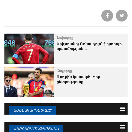
Նախորդը
Կրիշտանու Ռոնալդուն՝ ֆուտբոլի
պատմության...
Հաջորդը
Ռոդրին կատարել է իր
ընտրությունը
ԱՄԵՆԱԿԱՐԴԱՑՎԱԾ
3 օրվա
Շաբաթվա
Ամսվա
ՎԵՐՋԵՐՍ ԸՆԹԵՐՑՎԱԾ