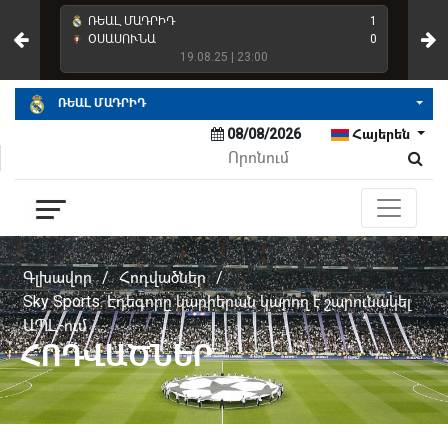
4
ՌԵԱԼ ՄԱԴՐԻԴ
1
ՌԵ
2
ՕՍԱՍՈՒՆԱ
0
ՌԵ
19.08.25 | 23:00
ՌԵԱԼ ՄԱԴՐԻԴ
08/08/2026
Հայերեն
Գլխավոր
/
Հոդվածներ
/
Sky Sports. Էդեգորը կարիերան կարող է շարունակել
ԱՊԼ-ում
ՀՈԴՎԱԾՆԵՐ