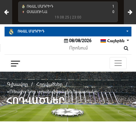
4
ՌԵԱԼ ՄԱԴՐԻԴ
1
ՌԵ
2
ՕՍԱՍՈՒՆԱ
0
ՌԵ
19.08.25 | 23:00
ՌԵԱԼ ՄԱԴՐԻԴ
08/08/2026
Հայերեն
Գլխավոր
/
Հոդվածներ
/
«Ռեալի» նոր տրանսֆերային նպատակը
ՀՈԴՎԱԾՆԵՐ