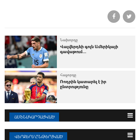
Նախորդը
Վալվերդեի գոլն Ամերիկայի
գավաթում...
Հաջորդը
Ռոդրին կատարել է իր
ընտրությունը
ԱՄԵՆԱԿԱՐԴԱՑՎԱԾ
3 օրվա
Շաբաթվա
Ամսվա
ՎԵՐՋԵՐՍ ԸՆԹԵՐՑՎԱԾ