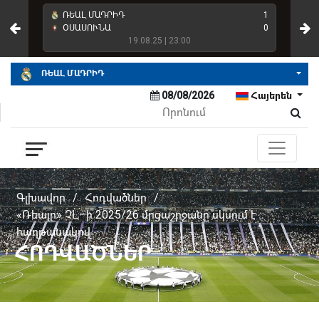
4
ՌԵԱԼ ՄԱԴՐԻԴ
1
ՌԵ
2
ՕՍԱՍՈՒՆԱ
0
ՌԵ
19.08.25 | 23:00
ՌԵԱԼ ՄԱԴՐԻԴ
08/08/2026
Հայերեն
Գլխավոր
/
Հոդվածներ
/
«Ռեալը» ՉԼ–ի 2025/26 մրցաշրջանը սկսում է
հաղթանակով
ՀՈԴՎԱԾՆԵՐ