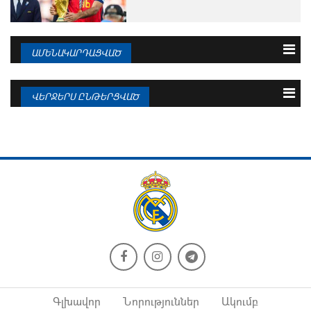
ԱՄԵՆԱԿԱՐԴԱՑՎԱԾ
3 օրվա
Շաբաթվա
Ամսվա
ՎԵՐՋԵՐՍ ԸՆԹԵՐՑՎԱԾ
08.08.2026
Մոուրինիոն անհամբեր է
08.08.2026
Միլիտաոյի աշխատավարձն
զգալիորեն կբարձրանա
08.08.2026
Պաշտոնական հայտարարություն.
08.08.2026
Յան Դիոմանդե
Marca. Կարվախալն ու «Ռեալը»
համաձայնության են...
08.08.2026
Վինիսիուսը խոսել է Մոուրինիոյի
08.08.2026
հետ...
Կասիլյասի գրառումը. «Հուսով եմ՝
կհարգեք...
Գլխավոր
Նորություններ
Ակումբ