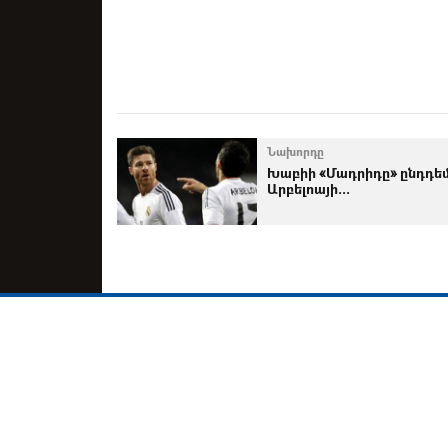
Նախորդը
Խաբիի «Մադրիդը» ընդդե
Արբելոայի...