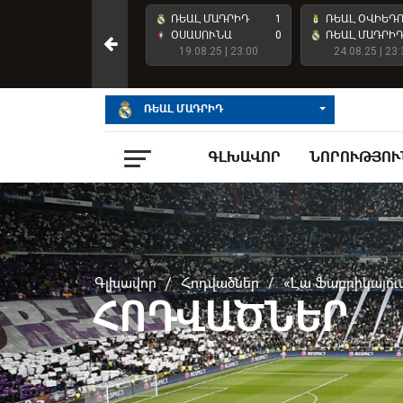
ՌԵԱԼ ՄԱԴՐԻԴ
4
ՌԵԱԼ ՄԱԴՐԻԴ
1
ՌԵԱԼ ՕՎԻԵԴ
ԱՏԼԵՏԻԿ ԲԻԼԲԱՈ
2
ՕՍԱՍՈՒՆԱ
0
ՌԵԱԼ ՄԱԴՐԻ
23.05.26 | 23:00
19.08.25 | 23:00
24.08.25 | 23:
ՌԵԱԼ ՄԱԴՐԻԴ
ԳԼԽԱՎՈՐ
ՆՈՐՈՒԹՅՈՒ
Գլխավոր
/
Հոդվածներ
/
«Լա Ֆաբրիկայում
ՀՈԴՎԱԾՆԵՐ