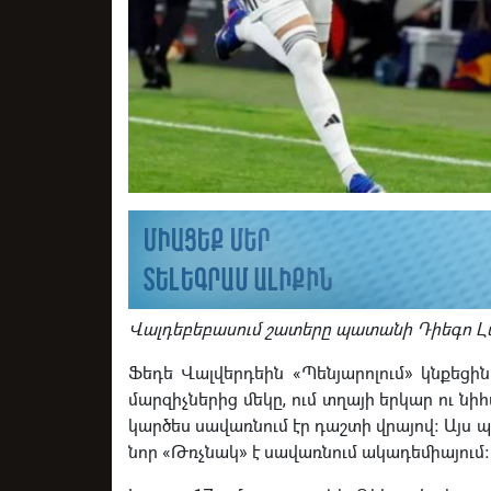
Վալդեբեբասում շատերը պատանի Դիեգո Լա
Ֆեդե Վալվերդեին «Պենյարոլում» կնքեցին 
մարզիչներից մեկը, ում տղայի երկար ու նի
կարծես սավառնում էր դաշտի վրայով։ Այս 
նոր «Թռչնակ» է սավառնում ակադեմիայում։