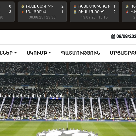
Ո
0
ՌԵԱԼ ՄԱԴՐԻԴ
2
ՌԵԱԼ ՍՈՍԻԵԴԱԴ
1
ՌԵ
Դ
3
ՄԱԼՅՈՐԿԱ
1
ՌԵԱԼ ՄԱԴՐԻԴ
2
ԷՍ
30
30.08.25 | 23:30
13.09.25 | 18:15
2
08/08/20
ՆՆԵՐ
ԱԿՈՒՄԲ
ՊԱՏՄՈՒԹՅՈՒՆ
ՄՐՑԱՇՐՋ
» սավառնող մի նոր թռչնակ