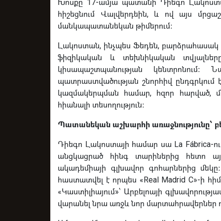
Խոսքը 17-ամյա պատանի Դիեգո Լակոստա
հիշեցնում Վալվերդեին, և ով այս մրցա
մանկապատանեկան թիմերում։
Լակոստան, ինչպես Ֆեդեն, բարձրահասակ 
ֆիզիկական և տեխնիկական տվյալները
կիսապաշտպանության կենտրոնում։ 
պատրաստվածության շնորհիվ ընդգրկում 
կազմակերպման համար, հզոր հարված, մ
հիանալի տեսողություն։
Պատանեկան աշխարհի առաջնությունը՝ բե
Դիեգո Լակոստայի համար սա La Fábrica-ու
անցկացրած հինգ տարիներից հետո այս
ակադեմիայի գլխավոր գոհարներից մեկը։
հաստատվել է որպես «Real Madrid C»-ի հի
«Կաստիլիայում»՝ Արբելոայի գլխավորությա
վարանել նրա առջև նոր մարտահրավերներ դ