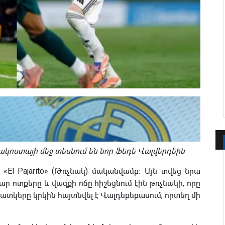
կոստայի մեջ տեսնում են նոր Ֆեդե Վալվերդեին
«El Pajarito» (Թռչնակ) մականվամբ։ Այն տվեց նրա
հար ոտքերը և վազքի ոճը հիշեցնում էին թռչնակի, որը
պատկերը կրկին հայտնվել է Վալդեբեբասում, որտեղ մի