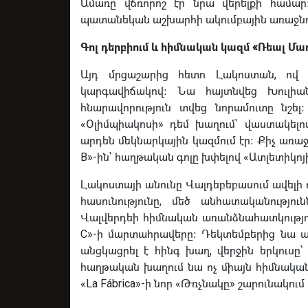
Ամառը վճռորոշ էր նրա վերելքի համար
պատանեկան աշխարհի ակումբային առաջնու
Գոլ դերբիում և հիմնական կազմ «Ռեալ Մադ
Այդ մրցաշարից հետո Լակոստան, ով
կարգավիճակով։ Նա հայտնվեց Խուլիա
հնարավորություն տվեց նորամուտը նշել
«Օլիմպիակոսի» դեմ խաղում՝ վաստակելով
արդեն մեկնարկային կազմում էր։ Քիչ առաջ 
B»-ին՝ հաղթական գոլը խփելով «Ատլետիկոյի»
Լակոստայի անունը Վալդեբեբասում ավելի ո
հասունությունը, մեծ անհատականությու
Վալվերդեի հիմնական առանձնահատկությունն
C»-ի մարտահրավերը։ Դեկտեմբերից նա ա
անցկացրել է հինգ խաղ, վերջին երկուսը՝
հաղթական խաղում նա ոչ միայն հիմնական 
«La Fábrica»-ի նոր «Թռչնակը» շարունակում 