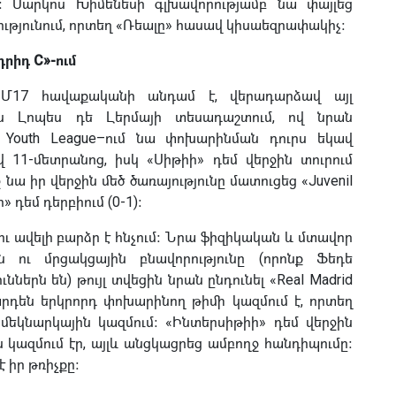
։ Մարկոս Խիմենեսի գլխավորությամբ նա փայլեց
թյունում, որտեղ «Ռեալը» հասավ կիսաեզրափակիչ։
րիդ C»-ում
 Մ17 հավաքականի անդամ է, վերադարձավ այլ
ն Լոպես դե Լերմայի տեսադաշտում, ով նրան
։ Youth League–ում նա փոխարինման դուրս եկավ
 11-մետրանոց, իսկ «Սիթիի» դեմ վերջին տուրում
նա իր վերջին մեծ ծառայությունը մատուցեց «Juvenil
 դեմ դերբիում (0-1)։
ւ ավելի բարձր է հնչում։ Նրա ֆիզիկական և մտավոր
նն ու մրցակցային բնավորությունը (որոնք Ֆեդե
երն են) թույլ տվեցին նրան ընդունել «Real Madrid
րդեն երկրորդ փոխարինող թիմի կազմում է, որտեղ
 մեկնարկային կազմում։ «Ինտերսիթիի» դեմ վերջին
կազմում էր, այլև անցկացրեց ամբողջ հանդիպումը։
է իր թռիչքը։