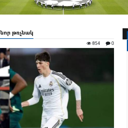
 նոր թռչնակ
854
0