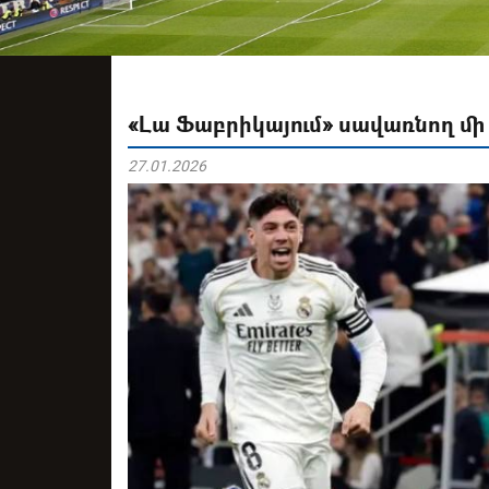
«Լա Ֆաբրիկայում» սավառնող մի
27.01.2026