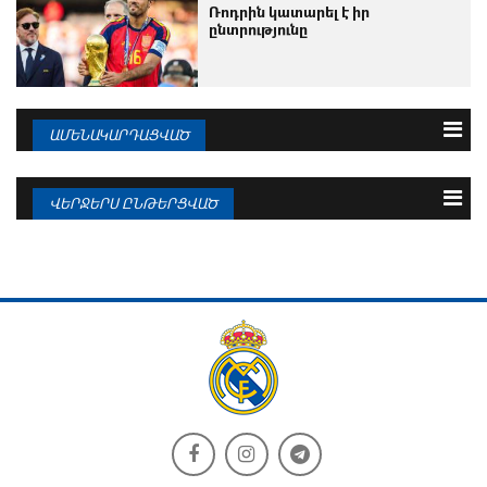
Ռոդրին կատարել է իր
ընտրությունը
ԱՄԵՆԱԿԱՐԴԱՑՎԱԾ
3 օրվա
Շաբաթվա
Ամսվա
ՎԵՐՋԵՐՍ ԸՆԹԵՐՑՎԱԾ
08.08.2026
Մոուրինիոն անհամբեր է
08.08.2026
As. «Ռեաը» շուտով կսկի բանակցել
Էնցո...
08.08.2026
Պաշտոնական հայտարարություն.
08.08.2026
Յան Դիոմանդե
Ռոդրին կատարել է իր ընտրությունը
08.08.2026
Վինիսիուսը խոսել է Մոուրինիոյի
08.08.2026
հետ...