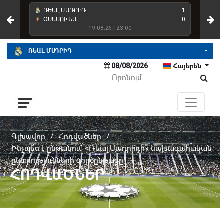
4
ՌԵԱԼ ՄԱԴՐԻԴ
1
ՌԵ
2
ՕՍԱՍՈՒՆԱ
0
ՌԵ
19.08.25 | 23:00
ՌԵԱԼ ՄԱԴՐԻԴ
08/08/2026
Հայերեն
Գլխավոր
/
Հոդվածներ
/
Ինչպե՞ս է ընթանում «Ռեալ Մադրիդի» նախագահական
ընտրությունների գործընթացը
ՀՈԴՎԱԾՆԵՐ