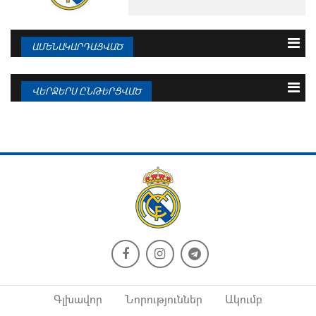
ԱՄԵՆԱԿԱՐԴԱՑՎԱԾ
3 օրվա
Շաբաթվա
Ամսվա
ՎԵՐՋԵՐՍ ԸՆԹԵՐՑՎԱԾ
09.08.2026
Ռոդրին կատարել է իր ընտրությունը
09.08.2026
«Իսկոն» կարող է տեղափոխվել
«Բարսելոնա»
09.08.2026
Պաշտոնական հայտարարություն.
09.08.2026
Յան Դիոմանդե
«Ռեալ» - «Ատալանտա». հավանական
մեկնարկային...
09.08.2026
Պաշտոնական հայտարարություն.
09.08.2026
Վինիսիուս...
Զիդանի հեռանալու դեպքում Վարանը
նույնպես...
Գլխավոր
Նորություններ
Ակումբ