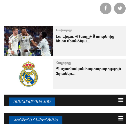
Նախորդը
Լա Լիգա. «Ռեալը» 8 տուրերից
հետո միանձնյա...
Հաջորդը
Պաշտոնական հայտարարություն.
Ֆրանկո...
ԱՄԵՆԱԿԱՐԴԱՑՎԱԾ
3 օրվա
Շաբաթվա
Ամսվա
ՎԵՐՋԵՐՍ ԸՆԹԵՐՑՎԱԾ
09.08.2026
Ռոդրին կատարել է իր ընտրությունը