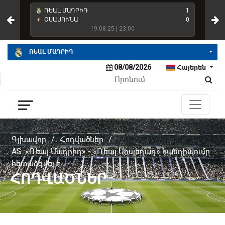
4
ՌԵԱԼ ՄԱԴՐԻԴ
1
ՌԵ
2
ՕՍԱՍՈՒՆԱ
0
ՌԵ
19.08.25 | 23:00
ՌԵԱԼ ՄԱԴՐԻԴ
08/08/2026
Հայերեն
Գլխավոր
/
Հոդվածներ
/
AS. «Ռեալ Մադրիդ» - «Ռեալ Սոսյեդադ» հանդիպումը
հետաձգվել է
ՀՈԴՎԱԾՆԵՐ