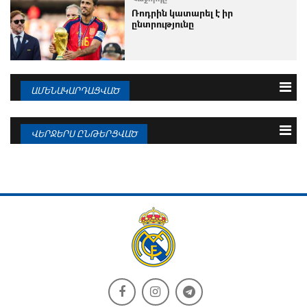
Ռոդրին կատարել է իր
ընտրությունը
ԱՄԵՆԱԿԱՐԴԱՑՎԱԾ
3 օրվա
Շաբաթվա
Ամսվա
ՎԵՐՋԵՐՍ ԸՆԹԵՐՑՎԱԾ
08.08.2026
Մոուրինիոն անհամբեր է
08.08.2026
«Ռեալը» նոր ակումբ է գտել Ռեյնիերի
համար
08.08.2026
Պաշտոնական հայտարարություն.
08.08.2026
Յան Դիոմանդե
WhoScored. «Ռեալ» - «Էսպանյոլ».
հավանական...
08.08.2026
Վինիսիուսը խոսել է Մոուրինիոյի