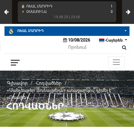
4
ՌԵԱԼ ՄԱԴՐԻԴ
1
ՌԵ
2
ՕՍԱՍՈՒՆԱ
0
ՌԵ
19.08.25 | 23:00
ՌԵԱԼ ՄԱԴՐԻԴ
10/08/2026
Հայերեն
Գլխավոր
/
Հոդվածներ
/
«Մանչեսթեր Յունայթեդն» առաջարկով դիմել է
«Ռեալին»
ՀՈԴՎԱԾՆԵՐ