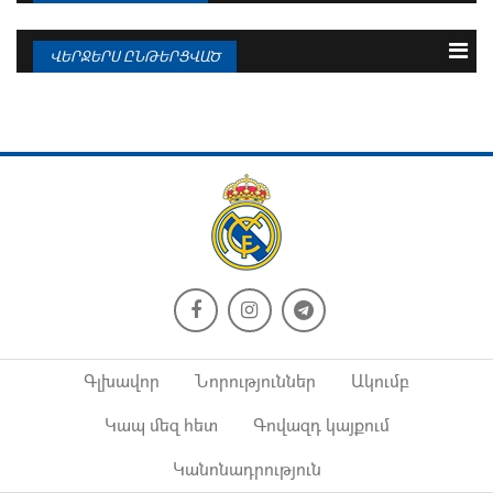
3 օրվա
Շաբաթվա
Ամսվա
ՎԵՐՋԵՐՍ ԸՆԹԵՐՑՎԱԾ
09.08.2026
Ռոդրին կատարել է իր ընտրությունը
09.08.2026
Կլոպ. «Կարծում եմ, որ Վինիսիուսը
կդառնա...
09.08.2026
Պաշտոնական հայտարարություն.
09.08.2026
Յան Դիոմանդե
Կամավինգայի գործակալ. «Ռեալ»...
09.08.2026
Պաշտոնական հայտարարություն.
09.08.2026
Վինիսիուս...
Ռոդրիգոն դարձավ 25 տարեկան
Գլխավոր
Նորություններ
Ակումբ
09.08.2026
Կապ մեզ հետ
Գովազդ կայքում
Վինիսիուս. «8 տարին
09.08.2026
«Բեռնաբեուում» շատ քիչ...
Կանոնադրություն
«Մանչեսթեր Սիթիի» հայտացուցակը
«Ռեալի»...