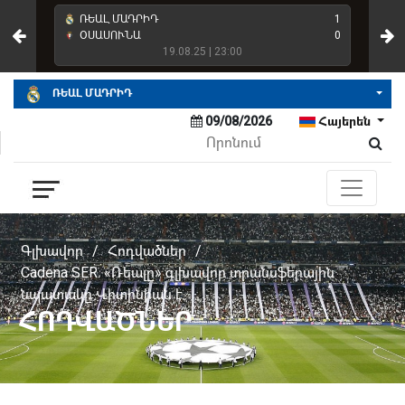
4
ՌԵԱԼ ՄԱԴՐԻԴ
1
ՌԵ
2
ՕՍԱՍՈՒՆԱ
0
ՌԵ
19.08.25 | 23:00
ՌԵԱԼ ՄԱԴՐԻԴ
09/08/2026
Հայերեն
Գլխավոր
/
Հոդվածներ
/
Cadena SER. «Ռեալը» գլխավոր տրանսֆերային
նպատակը Վիտինիան է
ՀՈԴՎԱԾՆԵՐ