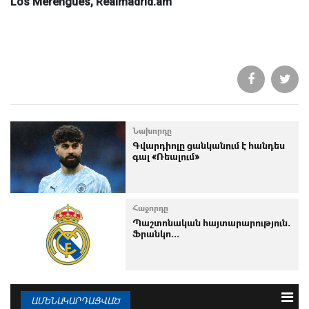
Los Merengues, Realmadrid.am
Նախորդը
Գվարդիոլը ցանկանում է հանդես
գալ «Ռեալում»
Հաջորդը
Պաշտոնական հայտարարություն.
Ֆրանկո...
ԱՄԵՆԱԿԱՐԴԱՑՎԱԾ