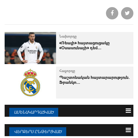
Նախորդը
«Ռեալի» հայտացուցակը
«Օսասունայի» դեմ...
Հաջորդը
Պաշտոնական հայտարարություն.
Ֆրանկո...
ԱՄԵՆԱԿԱՐԴԱՑՎԱԾ
3 օրվա
Շաբաթվա
Ամսվա
ՎԵՐՋԵՐՍ ԸՆԹԵՐՑՎԱԾ
08.08.2026