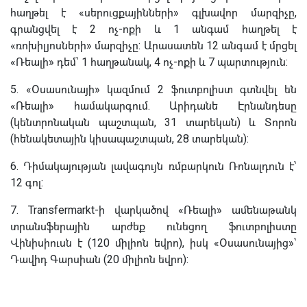
հաղթել է «սերուցքայինների» գլխավոր մարզիչը,
գրանցվել է 2 ոչ-ոքի և 1 անգամ հաղթել է
«ռոխիլյոսների» մարզիչը: Արասատեն 12 անգամ է մրցել
«Ռեալի» դեմ՝ 1 հաղթանակ, 4 ոչ-ոքի և 7 պարտություն:
5. «Օսասունայի» կազմում 2 ֆուտբոլիստ գտնվել են
«Ռեալի» համակարգում. Արիդանե Էրնանդեսը
(կենտրոնական պաշտպան, 31 տարեկան) և Տորոն
(հենակետային կիսապաշտպան, 28 տարեկան):
6. Դիմակայության լավագույն ռմբարկուն Ռոնալդուն է՝
12 գոլ:
7. Transfermarkt-ի վարկածով «Ռեալի» ամենաթանկ
տրանսֆերային արժեք ունեցող ֆուտբոլիստը
Վինիսիուսն է (120 միլիոն եվրո), իսկ «Օսասունայից»՝
Դավիդ Գարսիան (20 միլիոն եվրո):