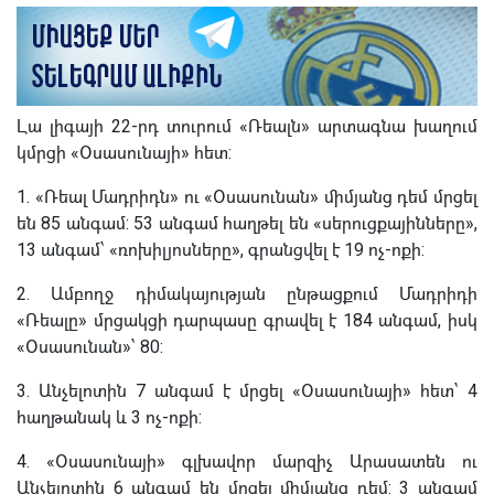
Լա լիգայի 22-րդ տուրում «Ռեալն» արտագնա խաղում
կմրցի «Օսասունայի» հետ:
1. «Ռեալ Մադրիդն» ու «Օսասունան» միմյանց դեմ մրցել
են 85 անգամ: 53 անգամ հաղթել են «սերուցքայինները»,
13 անգամ՝ «ռոխիլյոսները», գրանցվել է 19 ոչ-ոքի:
2. Ամբողջ դիմակայության ընթացքում Մադրիդի
«Ռեալը» մրցակցի դարպասը գրավել է 184 անգամ, իսկ
«Օսասունան»՝ 80:
3. Անչելոտին 7 անգամ է մրցել «Օսասունայի» հետ՝ 4
հաղթանակ և 3 ոչ-ոքի:
4. «Օսասունայի» գլխավոր մարզիչ Արասատեն ու
Անչելոտին 6 անգամ են մրցել միմյանց դեմ: 3 անգամ