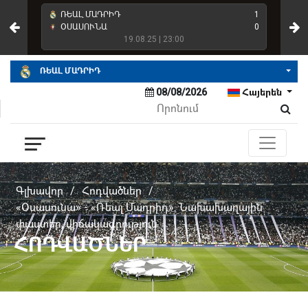
4
ՌԵԱԼ ՄԱԴՐԻԴ
1
ՌԵ
2
ՕՍԱՍՈՒՆԱ
0
ՌԵ
19.08.25 | 23:00
ՌԵԱԼ ՄԱԴՐԻԴ
08/08/2026
Հայերեն
Գլխավոր
/
Հոդվածներ
/
«Օսասունա» - «Ռեալ Մադրիդ». Նախախաղային
փաստեր, վիճակագրություն
ՀՈԴՎԱԾՆԵՐ