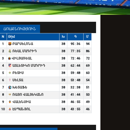
ԱՌԱՋՆՈՒԹՅՈՒՆ
N
Թիմ
Խ
Գ
Մ
1
ԲԱՐՍԵԼՈՆԱ
38
95 : 36
94
2
ՌԵԱԼ ՄԱԴՐԻԴ
38
77 : 35
86
3
ՎԻԼՅԱՌԵԱԼ
38
72 : 46
72
4
ԱՏԼԵՏԻԿՈ ՄԱԴՐԻԴ
38
62 : 44
69
5
ԲԵՏԻՍ
38
59 : 48
60
6
ՍԵԼՏԱ
38
53 : 48
54
7
ԽԵՏԱՖԵ
38
32 : 38
51
8
ՌԱՅՈ ՎԱԼՅԵԿԱՆՈ
38
41 : 44
50
9
ՎԱԼԵՆՍԻԱ
38
46 : 55
49
10
ԷՍՊԱՆՅՈԼ
38
43 : 55
46