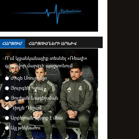
ՀԱՐՑՈՒՄ
ՀԱՐՑՈՒՄՆԵՐԻ ԱՐԽԻՎ
Ո՞ւմ կցանկանայիք տեսնել «Ռեալի»
գլխավոր մարզչի պաշտոնում
Ժոզե Մոուրինյո
Յուրգեն Կլոպ
Յուլիան Նագելսման
Դիդյե Դեշամ
Արբելոան պետք է մնա
Այլ թեկնածու