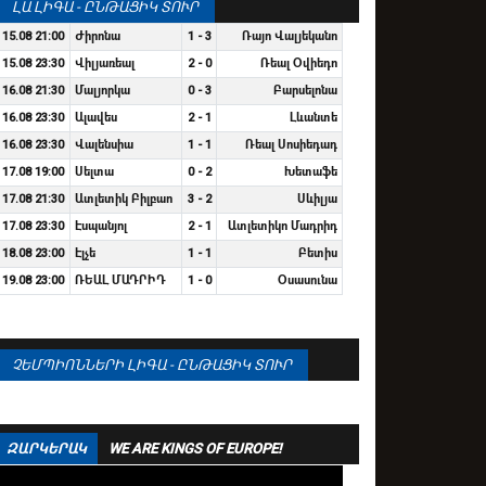
ԼԱ ԼԻԳԱ - ԸՆԹԱՑԻԿ ՏՈՒՐ
15.08 21:00
Ժիրոնա
1 - 3
Ռայո Վալյեկանո
15.08 23:30
Վիլյառեալ
2 - 0
Ռեալ Օվիեդո
16.08 21:30
Մալյորկա
0 - 3
Բարսելոնա
16.08 23:30
Ալավես
2 - 1
Լևանտե
16.08 23:30
Վալենսիա
1 - 1
Ռեալ Սոսիեդադ
17.08 19:00
Սելտա
0 - 2
Խետաֆե
17.08 21:30
Ատլետիկ Բիլբաո
3 - 2
Սևիլյա
17.08 23:30
Էսպանյոլ
2 - 1
Ատլետիկո Մադրիդ
18.08 23:00
Էլչե
1 - 1
Բետիս
19.08 23:00
ՌԵԱԼ ՄԱԴՐԻԴ
1 - 0
Օսասունա
ՉԵՄՊԻՈՆՆԵՐԻ ԼԻԳԱ - ԸՆԹԱՑԻԿ ՏՈՒՐ
ԶԱՐԿԵՐԱԿ
WE ARE KINGS OF EUROPE!