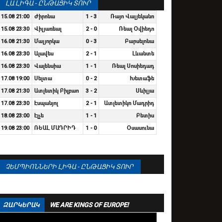
ԼԱ ԼԻԳԱ - ԸՆԹԱՑԻԿ ՏՈՒՐ
15.08 21:00
Ժիրոնա
1 - 3
Ռայո Վալյեկանո
15.08 23:30
Վիլյառեալ
2 - 0
Ռեալ Օվիեդո
16.08 21:30
Մալյորկա
0 - 3
Բարսելոնա
16.08 23:30
Ալավես
2 - 1
Լևանտե
16.08 23:30
Վալենսիա
1 - 1
Ռեալ Սոսիեդադ
17.08 19:00
Սելտա
0 - 2
Խետաֆե
17.08 21:30
Ատլետիկ Բիլբաո
3 - 2
Սևիլյա
17.08 23:30
Էսպանյոլ
2 - 1
Ատլետիկո Մադրիդ
18.08 23:00
Էլչե
1 - 1
Բետիս
19.08 23:00
ՌԵԱԼ ՄԱԴՐԻԴ
1 - 0
Օսասունա
ՉԵՄՊԻՈՆՆԵՐԻ ԼԻԳԱ - ԸՆԹԱՑԻԿ ՏՈՒՐ
ԶԱՐԿԵՐԱԿ
WE ARE KINGS OF EUROPE!