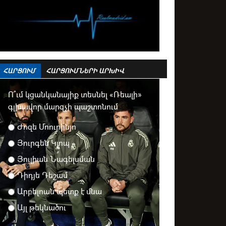
ՀԱՐՑՈՒՄ
ՀԱՐՑՈՒՄՆԵՐԻ ԱՐԽԻՎ
Ո՞ւմ կցանկանայիք տեսնել «Ռեալի»
գլխավոր մարզչի պաշտոնում
Ժոզե Մոուրինյո
Յուրգեն Կլոպ
Յուլիան Նագելսման
Դիդյե Դեշամ
Արբելոան պետք է մնա
Այլ թեկնածու