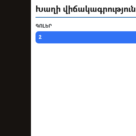
Խաղի վիճակագրություն
ԳՈԼԵՐ
2