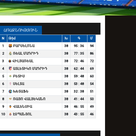
ԱՌԱՋՆՈՒԹՅՈՒՆ
N
Թիմ
Խ
Գ
Մ
1
ԲԱՐՍԵԼՈՆԱ
38
95 : 36
94
2
ՌԵԱԼ ՄԱԴՐԻԴ
38
77 : 35
86
3
ՎԻԼՅԱՌԵԱԼ
38
72 : 46
72
4
ԱՏԼԵՏԻԿՈ ՄԱԴՐԻԴ
38
62 : 44
69
5
ԲԵՏԻՍ
38
59 : 48
60
6
ՍԵԼՏԱ
38
53 : 48
54
7
ԽԵՏԱՖԵ
38
32 : 38
51
8
ՌԱՅՈ ՎԱԼՅԵԿԱՆՈ
38
41 : 44
50
9
ՎԱԼԵՆՍԻԱ
38
46 : 55
49
10
ԷՍՊԱՆՅՈԼ
38
43 : 55
46