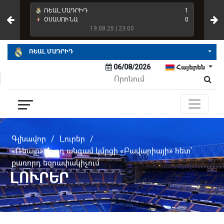
4
ՌԵԱԼ ՄԱԴՐԻԴ
1
ՌԵ
2
ՕՍԱՍՈՒՆԱ
0
ՌԵ
19.08.25 | 23:00
ՌԵԱԼ ՄԱԴՐԻԴ
06/08/2026
Հայերեն
Գլխավոր
/
Լուրեր
/
«Ռեալը» 4–րդ անգամ կմրցի «Բավարիայի» հետ՝
քառորդ եզրափակիչում
ԼՈՒՐԵՐ