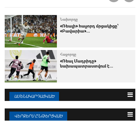
Նախորդը
«Ռեալի» հաջորդ մրցակիցը՝
«Բավարիա»...
Հաջորդը
«Ռեալ Մադրիդը»
նախապատրաստվում է...
ԱՄԵՆԱԿԱՐԴԱՑՎԱԾ
3 օրվա
Շաբաթվա
Ամսվա
ՎԵՐՋԵՐՍ ԸՆԹԵՐՑՎԱԾ
06.08.2026
Բելինգեմի վերադարձից հետո
Ալոնսոն 4...