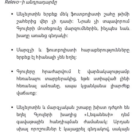
Relevo–ի անդրադարձը
Անչելոտին երբեք մեկ ֆուտբոլիստի շահը թիմի
շահերից վեր չի դասի։ Նրան չի տպավորում
Գյուլերի մոտեցումը մարզումներին, ինչպես նաև
խաղը առանց գնդակի։
Մարզչի և ֆուտբոլիստի հարաբերությունները
երբեք էլ հիանալի չեն եղել։
Գյուլերը հրաժարվում է վարձակալությամբ
հեռանալու տարբերակից, եթե ստիպված լինի
հեռանալ ամռանը, ապա կցանկանա լիարժեք
վաճառք։
Անչելոտին և մարզչական շտաբը խիստ դժգոհ են
եղել Գյուլերի խաղից «Լեգանեսի» դեմ
գավաթային հանդիպման ժամանակ։ Արդան
սխալ որոշումներ է կայացրել գնդակով, սակայն