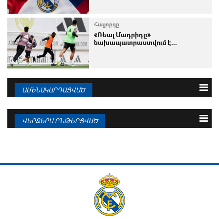
Հաջորդը
«Ռեալ Մադրիդը»
նախապատրաստվում է...
ԱՄԵՆԱԿԱՐԴԱՑՎԱԾ
3 օրվա
Շաբաթվա
Ամսվա
ՎԵՐՋԵՐՍ ԸՆԹԵՐՑՎԱԾ
06.08.2026
ՉԼ–ի պատմության լավագույն
ռմբարկուները...
06.08.2026
Եվրոպայի թոփ-5 լիգաների
ամենաշատ...