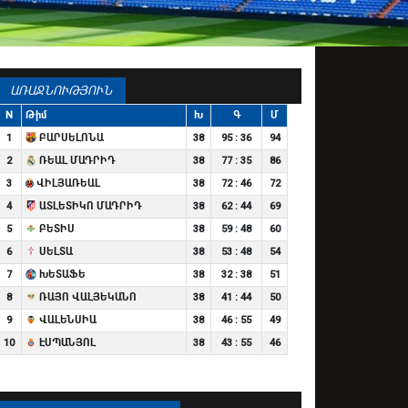
ԱՌԱՋՆՈՒԹՅՈՒՆ
N
Թիմ
Խ
Գ
Մ
1
ԲԱՐՍԵԼՈՆԱ
38
95 : 36
94
2
ՌԵԱԼ ՄԱԴՐԻԴ
38
77 : 35
86
3
ՎԻԼՅԱՌԵԱԼ
38
72 : 46
72
4
ԱՏԼԵՏԻԿՈ ՄԱԴՐԻԴ
38
62 : 44
69
5
ԲԵՏԻՍ
38
59 : 48
60
6
ՍԵԼՏԱ
38
53 : 48
54
7
ԽԵՏԱՖԵ
38
32 : 38
51
8
ՌԱՅՈ ՎԱԼՅԵԿԱՆՈ
38
41 : 44
50
9
ՎԱԼԵՆՍԻԱ
38
46 : 55
49
10
ԷՍՊԱՆՅՈԼ
38
43 : 55
46