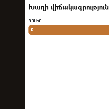
Խաղի վիճակագրություն
ԳՈԼԵՐ
0