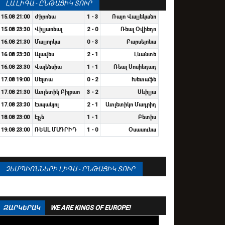
ԼԱ ԼԻԳԱ - ԸՆԹԱՑԻԿ ՏՈՒՐ
15.08 21:00
Ժիրոնա
1 - 3
Ռայո Վալյեկանո
15.08 23:30
Վիլյառեալ
2 - 0
Ռեալ Օվիեդո
16.08 21:30
Մալյորկա
0 - 3
Բարսելոնա
16.08 23:30
Ալավես
2 - 1
Լևանտե
16.08 23:30
Վալենսիա
1 - 1
Ռեալ Սոսիեդադ
17.08 19:00
Սելտա
0 - 2
Խետաֆե
17.08 21:30
Ատլետիկ Բիլբաո
3 - 2
Սևիլյա
17.08 23:30
Էսպանյոլ
2 - 1
Ատլետիկո Մադրիդ
18.08 23:00
Էլչե
1 - 1
Բետիս
19.08 23:00
ՌԵԱԼ ՄԱԴՐԻԴ
1 - 0
Օսասունա
ՉԵՄՊԻՈՆՆԵՐԻ ԼԻԳԱ - ԸՆԹԱՑԻԿ ՏՈՒՐ
ԶԱՐԿԵՐԱԿ
WE ARE KINGS OF EUROPE!