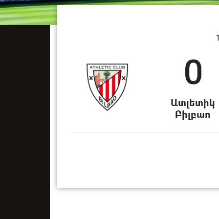
0
Ատլետիկ
Բիլբաո