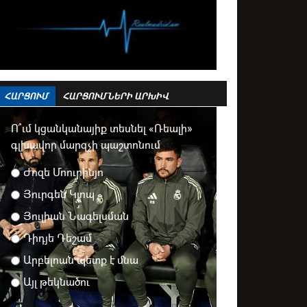
ՀԱՐՑՈՒՄ
ՀԱՐՑՈՒՄՆԵՐԻ ԱՐԽԻՎ
Ո՞ւմ կցանկանայիք տեսնել «Ռեալի»
գլխավոր մարզչի պաշտոնում
Ժոզե Մոուրինյո
Յուրգեն Կլոպ
Յուլիան Նագելսման
Դիդյե Դեշամ
Արբելոան պետք է մնա
Այլ թեկնածու