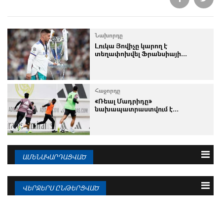
Նախորդը
Լուկա Յովիչը կարող է
տեղափոխվել Ֆրանսիայի...
Հաջորդը
«Ռեալ Մադրիդը»
նախապատրաստվում է...
ԱՄԵՆԱԿԱՐԴԱՑՎԱԾ
3 օրվա
Շաբաթվա
Ամսվա
ՎԵՐՋԵՐՍ ԸՆԹԵՐՑՎԱԾ
10.08.2026
RMTV–ում հերթական տեսանյութն է