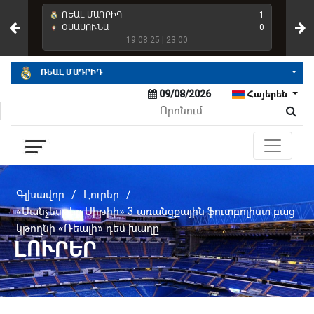
4
ՌԵԱԼ ՄԱԴՐԻԴ
1
ՌԵ
2
ՕՍԱՍՈՒՆԱ
0
ՌԵ
19.08.25 | 23:00
ՌԵԱԼ ՄԱԴՐԻԴ
09/08/2026
Հայերեն
Գլխավոր
/
Լուրեր
/
«Մանչեսթեր Սիթիի» 3 առանցքային ֆուտբոլիստ բաց
կթողնի «Ռեալի» դեմ խաղը
ԼՈՒՐԵՐ