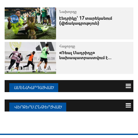
Նախորդը
Էնդրիկը՝ 17 տարեկանում
(վիճակագրություն)
Հաջորդը
«Ռեալ Մադրիդը»
նախապատրաստվում է...
ԱՄԵՆԱԿԱՐԴԱՑՎԱԾ
3 օրվա
Շաբաթվա
Ամսվա
ՎԵՐՋԵՐՍ ԸՆԹԵՐՑՎԱԾ
09.08.2026
Մատեուսը բացատրել է՝ ինչու
Բելինգեմի համար...