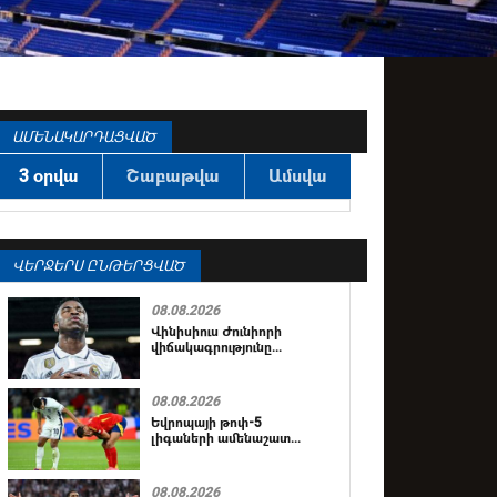
ԱՄԵՆԱԿԱՐԴԱՑՎԱԾ
3 օրվա
Շաբաթվա
Ամսվա
ՎԵՐՋԵՐՍ ԸՆԹԵՐՑՎԱԾ
08.08.2026
Վինիսիուս Ժունիորի
վիճակագրությունը...
08.08.2026
Եվրոպայի թոփ-5
լիգաների ամենաշատ...
08.08.2026