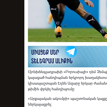
Մյոնխենգլադբախի «Բորուսիայի» դեմ Չեմպիո
կայացած հանդիպման երկրորդ խաղակեսու
կիսապաշտպան Էդեն Ազարը երկար ժամանա
թիմին փրկել հանդիպումը:
«Արքայական ակումբի» պաշտոնական կայքը
ներկայացրել: