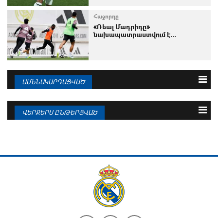
Հաջորդը
«Ռեալ Մադրիդը»
նախապատրաստվում է...
ԱՄԵՆԱԿԱՐԴԱՑՎԱԾ
3 օրվա
Շաբաթվա
Ամսվա
ՎԵՐՋԵՐՍ ԸՆԹԵՐՑՎԱԾ
07.08.2026
Եվրոպայի թոփ-5 լիգաների
ամենաշատ...
07.08.2026
ԱԱ–2026․ Բոլոր մասնակիցները
հայտնի են...