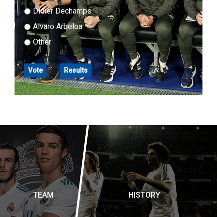
Didier Dechamps
Alvaro Arbeloa
Other
Vote
Results
TEAM
HISTORY