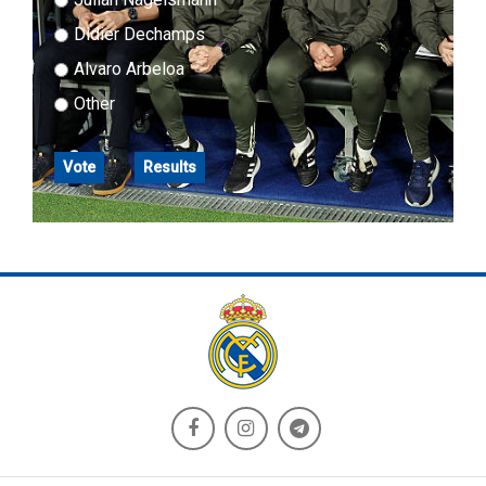
Didier Dechamps
Alvaro Arbeloa
Other
Vote
Results