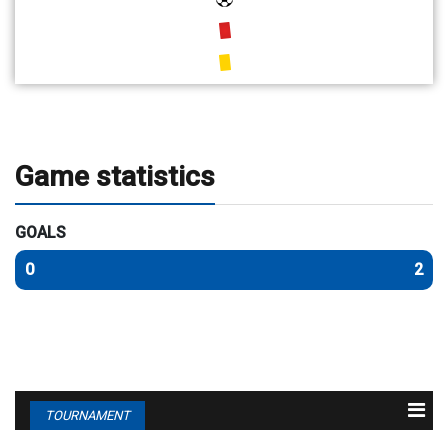
Game statistics
GOALS
0
2
TOURNAMENT
N
Team
M
G
P