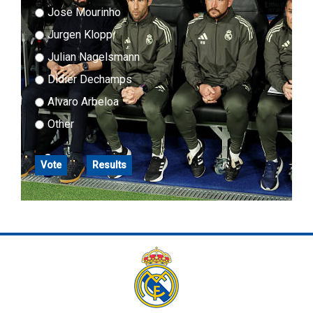
Jose Mourinho
Jurgen Klopp
Julian Nagelsmann
Didier Dechamps
Alvaro Arbeloa
Other
Vote
Results