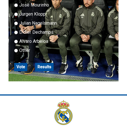
Jose Mourinho
Jurgen Klopp
Julian Nagelsmann
Didier Dechamps
Alvaro Arbeloa
Other
Vote
Results