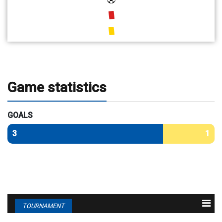
Game statistics
GOALS
3
1
TOURNAMENT
N
Team
M
G
P