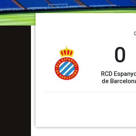
0
RCD Espanyo
de Barcelon