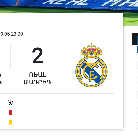
03.05 23:00
2
l
ՌԵԱԼ
a
ՄԱԴՐԻԴ