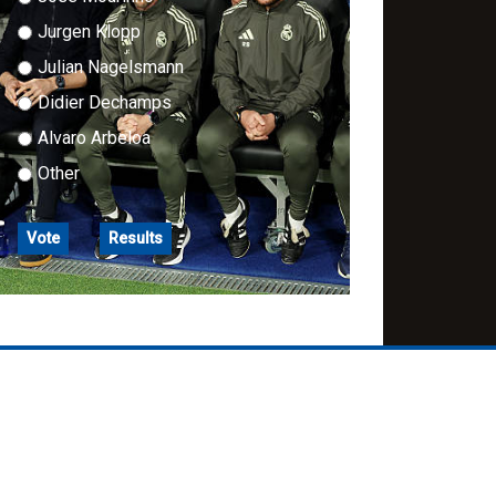
Jurgen Klopp
Julian Nagelsmann
Didier Dechamps
Alvaro Arbeloa
Other
Vote
Results