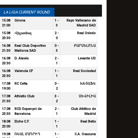
LA LIGA CURRENT ROUND
15.08
Girona
1 -
Rayo Vallecano de
21:00
3
Madrid SAD
15.08
Վիլյառեալ
2 -
Real Oviedo
23:30
0
16.08
Real Club Deportivo
0 -
ԲԱՐՍԵԼՈՆԱ
21:30
Mallorca SAD
3
16.08
D. Alavés
2 -
Levante UD
23:30
1
16.08
Valencia CF
1 -
Real Sociedad
23:30
1
17.08
RC Celta
0 -
ԽԵՏԱՖԵ
19:00
2
17.08
Athletic Club
3 -
ՍԵՎԻԼԻԱ
21:30
2
17.08
RCD Espanyol de
2 -
Club Atlético de
23:30
Barcelona
1
Madrid
18.08
Elche C.F.
1 -
Real Betis
23:00
1
19.08
ՌԵԱԼ ՄԱԴՐԻԴ
1 -
C.A. Osasuna