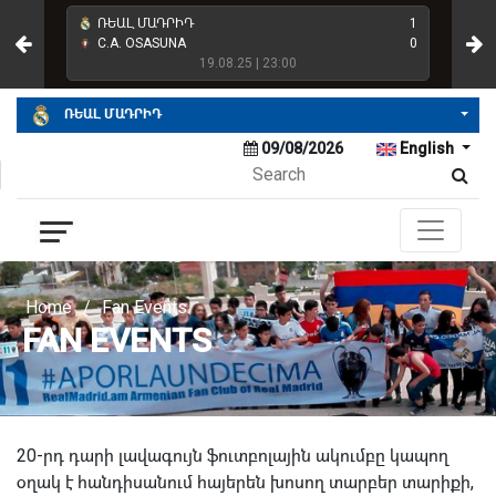
4
ՌԵԱԼ ՄԱԴՐԻԴ
1
REA
2
C.A. OSASUNA
0
ՌԵ
19.08.25 | 23:00
ՌԵԱԼ ՄԱԴՐԻԴ
09/08/2026
English
Home
/
Fan Events
FAN EVENTS
20-րդ դարի լավագույն ֆուտբոլային ակումբը կապող
օղակ է հանդիսանում հայերեն խոսող տարբեր տարիքի,