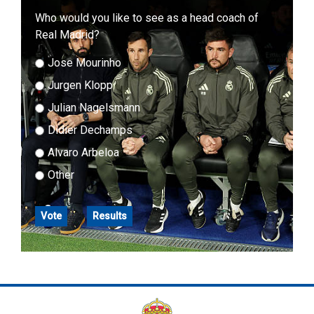
18.08
Elche C.F.
1 -
Real Betis
Who would you like to see as a head coach of
23:00
1
Real Madrid?
19.08
ՌԵԱԼ ՄԱԴՐԻԴ
1 -
C.A. Osasuna
23:00
0
Jose Mourinho
Jurgen Klopp
Julian Nagelsmann
Didier Dechamps
Alvaro Arbeloa
Other
Vote
Results