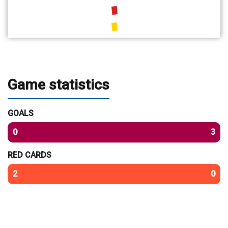
Game statistics
GOALS
0
3
RED CARDS
2
0