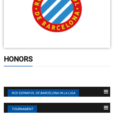
HONORS
RCD ESPANYOL DE BARCELONA IN LA LIGA
1
17.08
RCD Espanyol de
2 -
Club Atlético de
23:30
Barcelona
1
Madrid
TOURNAMENT
2
24.08
Real Sociedad
2 -
RCD Espanyol de