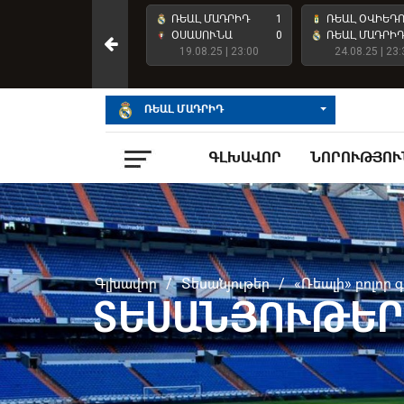
ՌԵԱԼ ՄԱԴՐԻԴ
4
ՌԵԱԼ ՄԱԴՐԻԴ
1
ՌԵԱԼ ՕՎԻԵԴ
ԱՏԼԵՏԻԿ ԲԻԼԲԱՈ
2
ՕՍԱՍՈՒՆԱ
0
ՌԵԱԼ ՄԱԴՐԻ
23.05.26 | 23:00
19.08.25 | 23:00
24.08.25 | 23:
ՌԵԱԼ ՄԱԴՐԻԴ
ԳԼԽԱՎՈՐ
ՆՈՐՈՒԹՅՈՒ
Գլխավոր
/
Տեսանյութեր
/
«Ռեալի» բոլոր 
ՏԵՍԱՆՅՈՒԹԵՐ