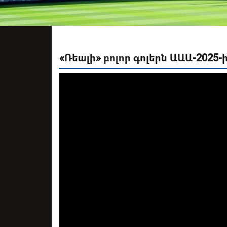
«Ռեալի» բոլոր գոլերն ԱԱԱ-2025-ի 