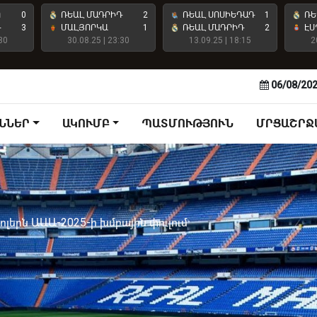
Ո
0
ՌԵԱԼ ՄԱԴՐԻԴ
2
ՌԵԱԼ ՍՈՍԻԵԴԱԴ
1
ՌԵ
Դ
3
ՄԱԼՅՈՐԿԱ
1
ՌԵԱԼ ՄԱԴՐԻԴ
2
ԷՍ
30
30.08.25 | 23:30
13.09.25 | 18:15
2
06/08/20
ՆՆԵՐ
ԱԿՈՒՄԲ
ՊԱՏՄՈՒԹՅՈՒՆ
ՄՐՑԱՇՐՋ
գոլերն ԱԱԱ-2025-ի խմբային փուլում