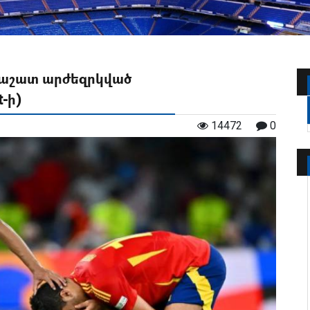
նաշատ արժեզրկված
-ի)
14472
0