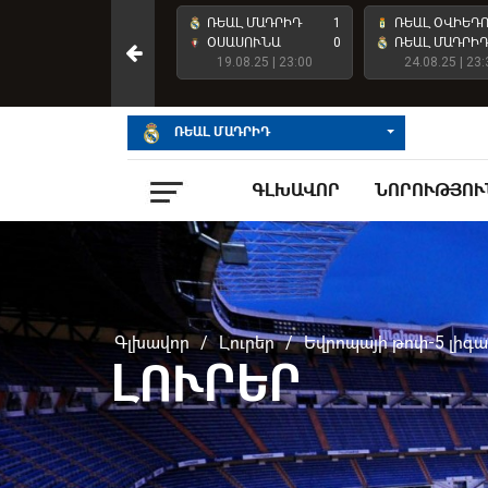
ՌԵԱԼ ՄԱԴՐԻԴ
4
ՌԵԱԼ ՄԱԴՐԻԴ
1
ՌԵԱԼ ՕՎԻԵԴ
ԱՏԼԵՏԻԿ ԲԻԼԲԱՈ
2
ՕՍԱՍՈՒՆԱ
0
ՌԵԱԼ ՄԱԴՐԻ
23.05.26 | 23:00
19.08.25 | 23:00
24.08.25 | 23:
ՌԵԱԼ ՄԱԴՐԻԴ
ԳԼԽԱՎՈՐ
ՆՈՐՈՒԹՅՈՒ
Գլխավոր
/
Լուրեր
/
Եվրոպայի թոփ-5 լիգա
ԼՈՒՐԵՐ