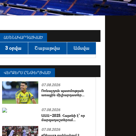
ԱՄԵՆԱԿԱՐԴԱՑՎԱԾ
3 օրվա
Շաբաթվա
Ամսվա
ՎԵՐՋԵՐՍ ԸՆԹԵՐՑՎԱԾ
07.08.2026
Ռոնալդուն պատմության
առաջին միլիարդատեր...
07.08.2026
ԱԱԱ–2025․ Հայտնի է՝ որ
մարզադաշտերում...
07.08.2026
«Ռեալը» ցանկանում է