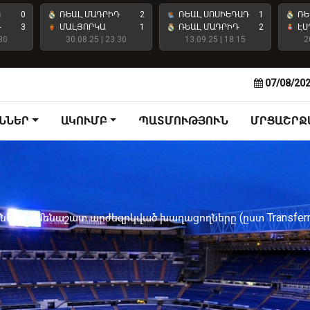
Ո
0
ՌԵԱԼ ՄԱԴՐԻԴ
2
ՌԵԱԼ ՍՈՍԻԵԴԱԴ
1
ՌԵ
Դ
3
ՄԱԼՅՈՐԿԱ
1
ՌԵԱԼ ՄԱԴՐԻԴ
2
ԷՍ
30
30.08.25 | 23:30
13.09.25 | 18:15
2
07/08/20
ՆՆԵՐ
ԱԿՈՒՄԲ
ՊԱՏՄՈՒԹՅՈՒՆ
ՄՐՑԱՇՐՋ
ների ամենաշատ արժեզրկված խաղացողները (ըստ Transferm