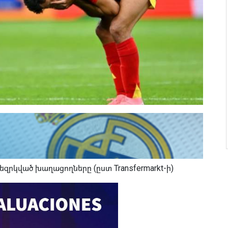
զրկված խաղացողները (ըստ Transfermarkt-ի)