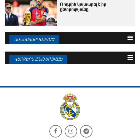
Ռոդրին կատարել է իր
ընտրությունը
ԱՄԵՆԱԿԱՐԴԱՑՎԱԾ
3 օրվա
Շաբաթվա
Ամսվա
ՎԵՐՋԵՐՍ ԸՆԹԵՐՑՎԱԾ
08.08.2026
Մոուրինիոն անհամբեր է
08.08.2026
Իսպանիայի գավաթ․ «Ռեալ
Մադրիդի»...
08.08.2026
Պաշտոնական հայտարարություն.
08.08.2026
Յան Դիոմանդե
«Ռեալը» Պինտուսի առջև Մբապեի
հետ կապված...
08.08.2026
Վինիսիուսը խոսել է Մոուրինիոյի
08.08.2026