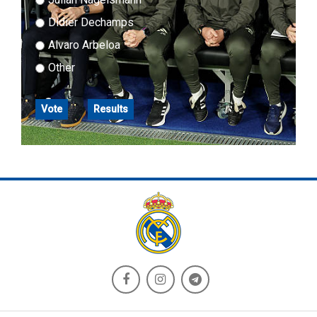
Didier Dechamps
Alvaro Arbeloa
Other
Vote
Results