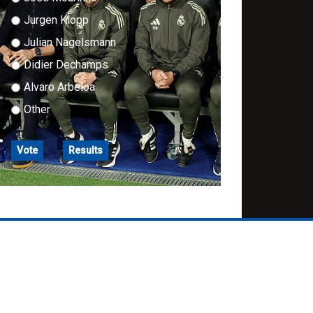
Jurgen Klopp
Julian Nagelsmann
Didier Dechamps
Alvaro Arbeloa
Other
Vote
Results