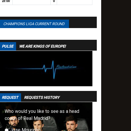
23:00
0
CHAMPIONS LIGA CURRENT ROUND
PULSE
WE ARE KINGS OF EUROPE!
REQUEST
REQUESTS HISTORY
Who would you like to see as a head
coach of Real Madrid?
Jose Mourinho