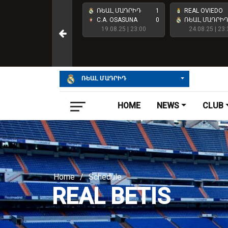
ՌԵԱԼ ՄԱԴՐԻԴ
4
ՌԵԱԼ ՄԱԴՐԻԴ
1
REAL OVIEDO
ATHLETIC CLUB
2
C.A. OSASUNA
0
ՌԵԱԼ ՄԱԴՐԻ
23.05.26 | 23:00
19.08.25 | 23:00
24.08.25 | 23:
ՌԵԱԼ ՄԱԴՐԻԴ
HOME
NEWS
CLUB
Home
/
Schedule
REAL BETIS