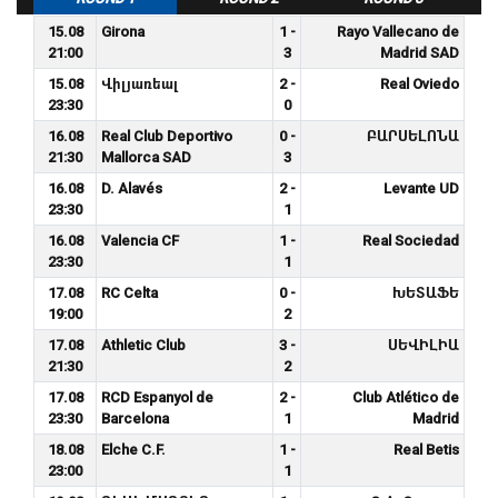
15.08
Girona
1 -
Rayo Vallecano de
21:00
3
Madrid SAD
15.08
Վիլյառեալ
2 -
Real Oviedo
23:30
0
16.08
Real Club Deportivo
0 -
ԲԱՐՍԵԼՈՆԱ
21:30
Mallorca SAD
3
16.08
D. Alavés
2 -
Levante UD
23:30
1
16.08
Valencia CF
1 -
Real Sociedad
23:30
1
17.08
RC Celta
0 -
ԽԵՏԱՖԵ
19:00
2
17.08
Athletic Club
3 -
ՍԵՎԻԼԻԱ
21:30
2
17.08
RCD Espanyol de
2 -
Club Atlético de
23:30
Barcelona
1
Madrid
18.08
Elche C.F.
1 -
Real Betis
23:00
1