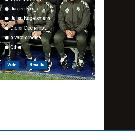
Jurgen Klopp
Julian Nagelsmann
Didier Dechamps
Alvaro Arbeloa
Other
Vote
Results