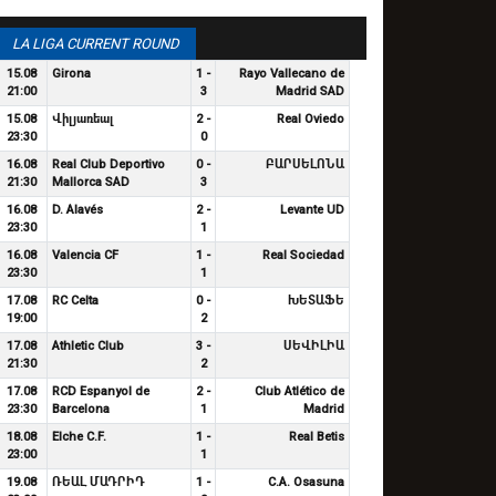
LA LIGA CURRENT ROUND
15.08
Girona
1 -
Rayo Vallecano de
21:00
3
Madrid SAD
15.08
Վիլյառեալ
2 -
Real Oviedo
23:30
0
16.08
Real Club Deportivo
0 -
ԲԱՐՍԵԼՈՆԱ
21:30
Mallorca SAD
3
16.08
D. Alavés
2 -
Levante UD
23:30
1
16.08
Valencia CF
1 -
Real Sociedad
23:30
1
17.08
RC Celta
0 -
ԽԵՏԱՖԵ
19:00
2
17.08
Athletic Club
3 -
ՍԵՎԻԼԻԱ
21:30
2
17.08
RCD Espanyol de
2 -
Club Atlético de
23:30
Barcelona
1
Madrid
18.08
Elche C.F.
1 -
Real Betis
23:00
1
19.08
ՌԵԱԼ ՄԱԴՐԻԴ
1 -
C.A. Osasuna