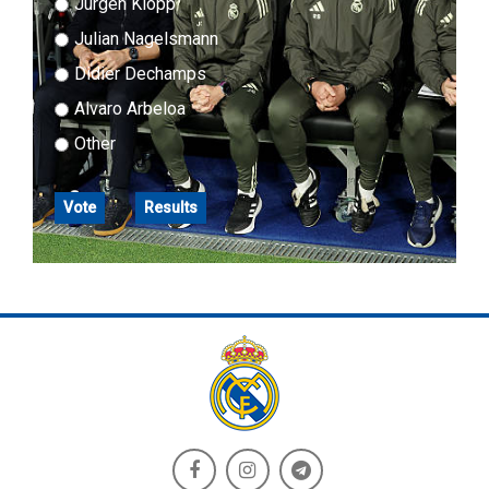
Jurgen Klopp
Julian Nagelsmann
Didier Dechamps
Alvaro Arbeloa
Other
Vote
Results