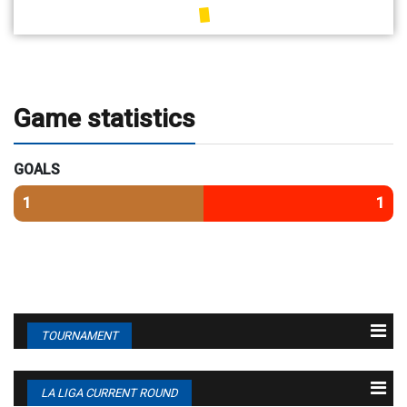
Game statistics
GOALS
1
1
TOURNAMENT
N
Team
M
G
P
1
ԲԱՐՍԵԼՈՆԱ
38
95 : 36
94
LA LIGA CURRENT ROUND
2
ՌԵԱԼ ՄԱԴՐԻԴ
38
77 : 35
86