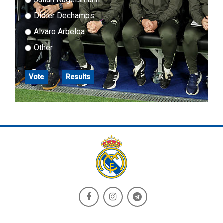
Didier Dechamps
Alvaro Arbeloa
Other
Vote
Results