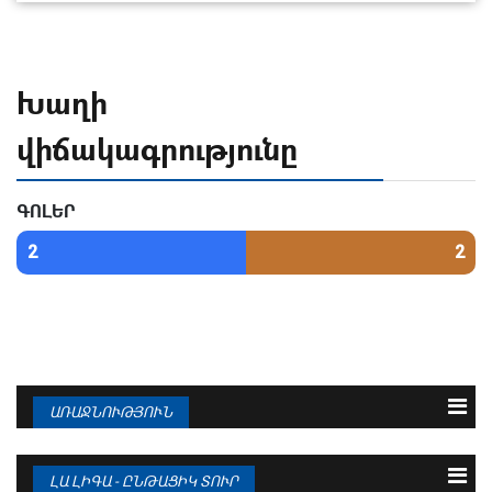
Խաղի
վիճակագրությունը
ԳՈԼԵՐ
2
2
ԱՌԱՋՆՈՒԹՅՈՒՆ
N
Թիմ
Խ
Գ
Մ
1
ԲԱՐՍԵԼՈՆԱ
38
95 : 36
94
ԼԱ ԼԻԳԱ - ԸՆԹԱՑԻԿ ՏՈՒՐ