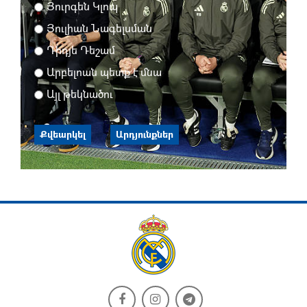
Յուրգեն Կլոպ
Յուլիան Նագելսման
Դիդյե Դեշամ
Արբելոան պետք է մնա
Այլ թեկնածու
Քվեարկել
Արդյունքներ