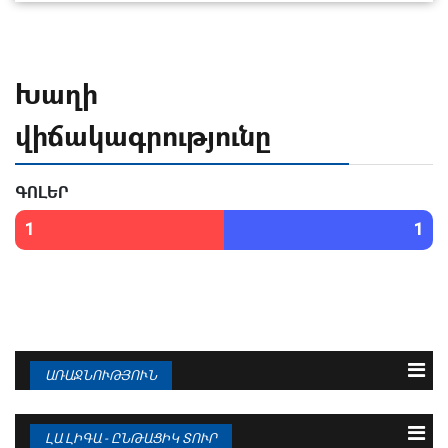
Խաղի
վիճակագրությունը
ԳՈԼԵՐ
1
1
ԱՌԱՋՆՈՒԹՅՈՒՆ
N
Թիմ
Խ
Գ
Մ
1
ԲԱՐՍԵԼՈՆԱ
38
95 : 36
94
ԼԱ ԼԻԳԱ - ԸՆԹԱՑԻԿ ՏՈՒՐ