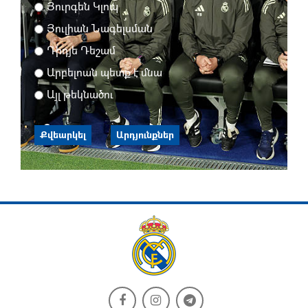
Յուրգեն Կլոպ
Յուլիան Նագելսման
Դիդյե Դեշամ
Արբելոան պետք է մնա
Այլ թեկնածու
Քվեարկել
Արդյունքներ