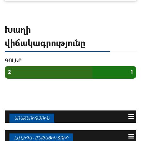
Խաղի
վիճակագրությունը
ԳՈԼԵՐ
2
1
ԱՌԱՋՆՈՒԹՅՈՒՆ
N
Թիմ
Խ
Գ
Մ
1
ԲԱՐՍԵԼՈՆԱ
38
95 : 36
94
ԼԱ ԼԻԳԱ - ԸՆԹԱՑԻԿ ՏՈՒՐ