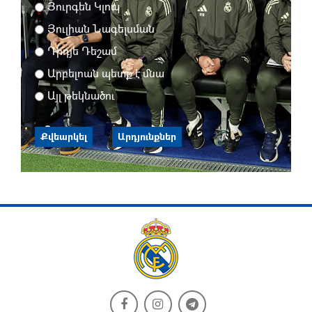
Յուրգեն Կլոպ
Յուլիան Նագելսման
Դիդյե Դեշամ
Արբելոան պետք է մնա
Այլ թեկնածու
Քվեարկել
Արդյունքներ