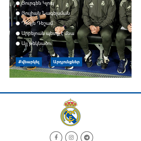
Յուրգեն Կլոպ
Յուլիան Նագելսման
Դիդյե Դեշամ
Արբելոան պետք է մնա
Այլ թեկնածու
Քվեարկել
Արդյունքներ