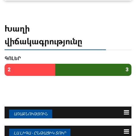
Խաղի
վիճակագրությունը
ԳՈԼԵՐ
2
3
ԱՌԱՋՆՈՒԹՅՈՒՆ
N
Թիմ
Խ
Գ
Մ
1
ԲԱՐՍԵԼՈՆԱ
38
95 : 36
94
ԼԱ ԼԻԳԱ - ԸՆԹԱՑԻԿ ՏՈՒՐ