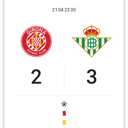
21.04 23:30
2
3